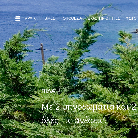
ΑΡΧΙΚΉ
ΒΙΛΕΣ
ΤΟΠΟΘΕΣΙΑ
ΔΡΑΣΤΗΡΙΌΤΗΤΕΣ
ΦΩΤΟΓ
ΒΙΛΑ 2
Με 2 υπνοδωμάτια και 2
όλες τις ανέσεις.