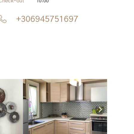
Check-out
10:00
+306945751697