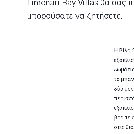
Limonari Bay Villas θα σας 
μπορούσατε να ζητήσετε.
Η Βίλα 2
εξοπλισ
δωμάτιο
το μπάν
δύο μον
περισσό
εξοπλισ
βρείτε 
στις δι